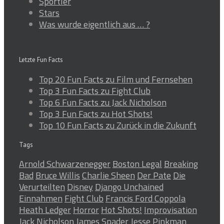
Sportler
Stars
Was wurde eigentlich aus … ?
Letzte Fun Facts
Top 20 Fun Facts zu Film und Fernsehen
Top 3 Fun Facts zu Fight Club
Top 6 Fun Facts zu Jack Nicholson
Top 3 Fun Facts zu Hot Shots!
Top 10 Fun Facts zu Zurück in die Zukunft
Tags
Arnold Schwarzenegger
Boston Legal
Breaking
Bad
Bruce Willis
Charlie Sheen
Der Pate
Die
Verurteilten
Disney
Django Unchained
Einnahmen
Fight Club
Francis Ford Coppola
Heath Ledger
Horror
Hot Shots!
Improvisation
Jack Nicholson
James Spader
Jesse Pinkman