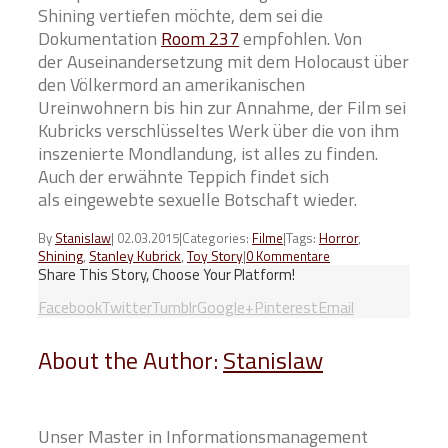
Shining vertiefen möchte, dem sei die
Dokumentation
Room 237
empfohlen. Von
der Auseinandersetzung mit dem Holocaust über
den Völkermord an amerikanischen
Ureinwohnern bis hin zur Annahme, der Film sei
Kubricks verschlüsseltes Werk über die von ihm
inszenierte Mondlandung, ist alles zu finden.
Auch der erwähnte Teppich findet sich
als eingewebte sexuelle Botschaft wieder.
Tags:
Horror
,
By
Stanislaw
|
02.03.2015
|
Categories:
Filme
|
Shining
,
Stanley Kubrick
,
Toy Story
|
0 Kommentare
Share This Story, Choose Your Platform!
Facebook
Twitter
Tumblr
Google+
Pinterest
Email
About the Author:
Stanislaw
Unser Master in Informationsmanagement