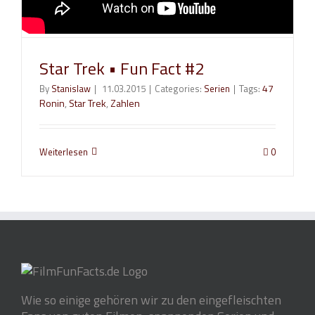
Star Trek • Fun Fact #2
Tags:
47
By
Stanislaw
|
11.03.2015
|
Categories:
Serien
|
Ronin
,
Star Trek
,
Zahlen
Weiterlesen
0
Wie so einige gehören wir zu den eingefleischten