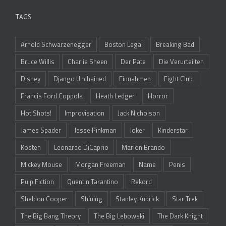
TAGS
Arnold Schwarzenegger
Boston Legal
Breaking Bad
Bruce Willis
Charlie Sheen
Der Pate
Die Verurteilten
Disney
Django Unchained
Einnahmen
Fight Club
Francis Ford Coppola
Heath Ledger
Horror
Hot Shots!
Improvisation
Jack Nicholson
James Spader
Jesse Pinkman
Joker
Kinderstar
Kosten
Leonardo DiCaprio
Marlon Brando
Mickey Mouse
Morgan Freeman
Name
Penis
Pulp Fiction
Quentin Tarantino
Rekord
Sheldon Cooper
Shining
Stanley Kubrick
Star Trek
The Big Bang Theory
The Big Lebowski
The Dark Knight