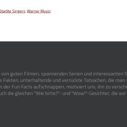
Starlite Singers
,
Warner Music
|
s von guten Filmen, spannenden Serien und interessanten St
ige Fakten, unterhaltende und verrückte Tatsachen, die man
 der Fun Facts aufschnappen, motiviert uns, ihn zu versch
 die gleichen "Wie bitte?"- und "Wow!"-Gesichter, die wir 