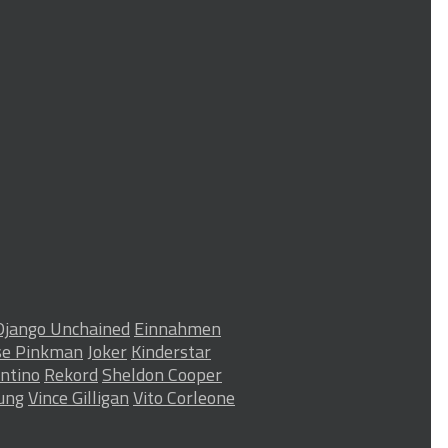
Django Unchained
Einnahmen
se Pinkman
Joker
Kinderstar
ntino
Rekord
Sheldon Cooper
ung
Vince Gilligan
Vito Corleone