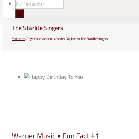
The Starlite Singers
Startseite
/
Füge Code vor dem </body> Tag hinzu.
The Starlite Singers
Warner Music • Fun Fact #1