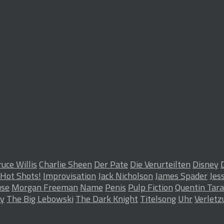
uce Willis
Charlie Sheen
Der Pate
Die Verurteilten
Disney
Hot Shots!
Improvisation
Jack Nicholson
James Spader
Jes
use
Morgan Freeman
Name
Penis
Pulp Fiction
Quentin Tara
ry
The Big Lebowski
The Dark Knight
Titelsong
Uhr
Verletz