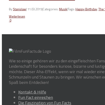
Tags:
Happy Birthday
,
The 
By
Stanislaw
|
11.03.2015
|
Categories:
Musik
|
Weiterlesen
0
Wie so einige gehören wir zu den eingefleischten Fan
Leidenschaft für besonders kuriose, bizarre und lust
möchte. Dieser Aha-Effekt, wenn wir mal wieder einen
Schmunzeln und Staunen zu bringen. Wir wünschen euch
Spaß beim Entdecken!
Kontakt & Hilfe
Fun Fact einreichen
Die Faszination von Fun Facts