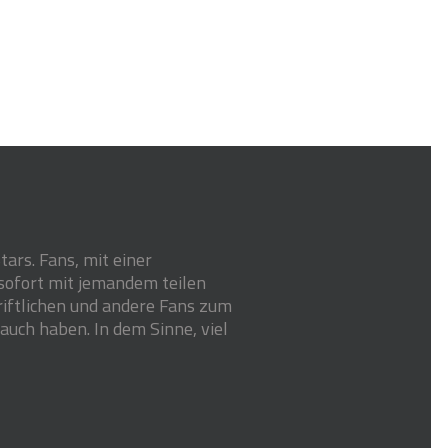
ars. Fans, mit einer
 sofort mit jemandem teilen
riftlichen und andere Fans zum
auch haben. In dem Sinne, viel