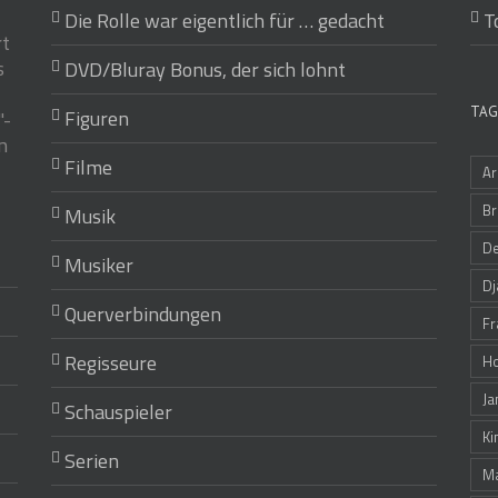
Die Rolle war eigentlich für … gedacht
T
rt
s
DVD/Bluray Bonus, der sich lohnt
TAG
Figuren
"-
n
Filme
Ar
Br
Musik
De
Musiker
Dj
Querverbindungen
Fr
Regisseure
Ho
Ja
Schauspieler
Ki
Serien
Ma