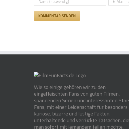
Wie so einige gehören wir zu den
eingefleischten Fans von guten Filmen,
spannenden Serien und interessanten Stars
Fans, mit einer Leidenschaft für besonders
kuriose, bizarre und lustige Fakten,
unterhaltende und verrückte Tatsachen, di
man sofort mit jemandem teilen möchte.