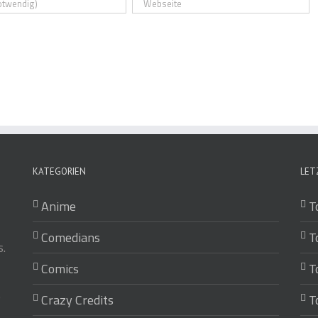
KATEGORIEN
LET
Anime
T
Comedians
T
.
Comics
T
e
Crazy Credits
T