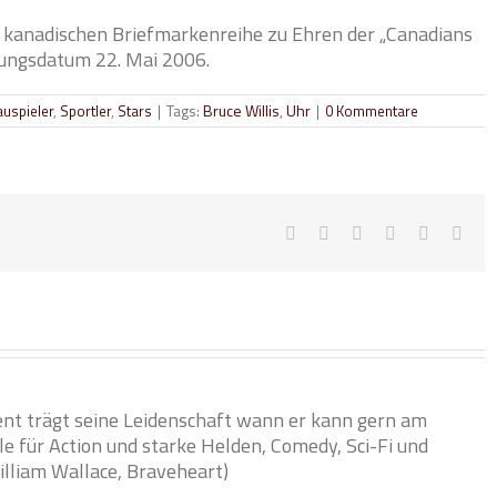
er kanadischen Briefmarkenreihe zu Ehren der „Canadians
hungsdatum 22. Mai 2006.
Tags:
Bruce Willis
,
Uhr
uspieler
,
Sportler
,
Stars
|
|
0 Kommentare
Facebook
Twitter
Tumblr
Google+
Pinterest
Emai
t trägt seine Leidenschaft wann er kann gern am
le für Action und starke Helden, Comedy, Sci-Fi und
William Wallace, Braveheart)