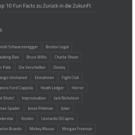
op 10 Fun Facts zu Zurück in die Zukunft
S
nold Schwarzenegger
Boston Legal
eaking Bad
Bruce Willis
Charlie Sheen
r Pate
Die Verurteilten
Disney
ango Unchained
Einnahmen
Fight Club
ancis Ford Coppola
Heath Ledger
Horror
t Shots!
Improvisation
Jack Nicholson
mes Spader
Jesse Pinkman
Joker
nderstar
Kosten
Leonardo DiCaprio
rlon Brando
Mickey Mouse
Morgan Freeman