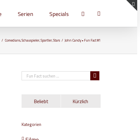
e
Serien
Specials
T
S
A
/
Comedians
,
Schauspieler
,
Sportler
,
Stars
/
John Candy • Fun Fact #1
Beliebt
Kürzlich
Kategorien
Filme