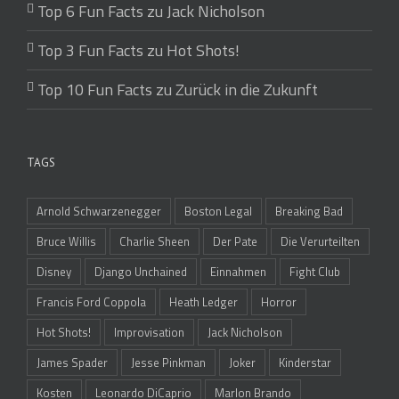
Top 6 Fun Facts zu Jack Nicholson
Top 3 Fun Facts zu Hot Shots!
Top 10 Fun Facts zu Zurück in die Zukunft
TAGS
Arnold Schwarzenegger
Boston Legal
Breaking Bad
Bruce Willis
Charlie Sheen
Der Pate
Die Verurteilten
Disney
Django Unchained
Einnahmen
Fight Club
Francis Ford Coppola
Heath Ledger
Horror
Hot Shots!
Improvisation
Jack Nicholson
James Spader
Jesse Pinkman
Joker
Kinderstar
Kosten
Leonardo DiCaprio
Marlon Brando