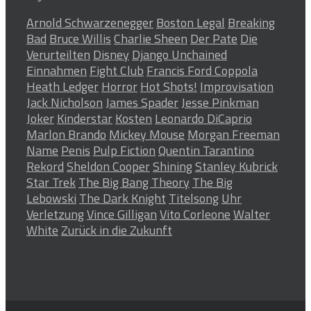
Arnold Schwarzenegger
Boston Legal
Breaking
Bad
Bruce Willis
Charlie Sheen
Der Pate
Die
Verurteilten
Disney
Django Unchained
Einnahmen
Fight Club
Francis Ford Coppola
Heath Ledger
Horror
Hot Shots!
Improvisation
Jack Nicholson
James Spader
Jesse Pinkman
Joker
Kinderstar
Kosten
Leonardo DiCaprio
Marlon Brando
Mickey Mouse
Morgan Freeman
Name
Penis
Pulp Fiction
Quentin Tarantino
Rekord
Sheldon Cooper
Shining
Stanley Kubrick
Star Trek
The Big Bang Theory
The Big
Lebowski
The Dark Knight
Titelsong
Uhr
Verletzung
Vince Gilligan
Vito Corleone
Walter
White
Zurück in die Zukunft