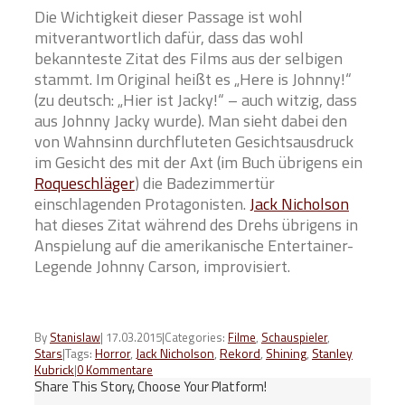
Die Wichtigkeit dieser Passage ist wohl
mitverantwortlich dafür, dass das wohl
bekannteste Zitat des Films aus der selbigen
stammt. Im Original heißt es „Here is Johnny!“
(zu deutsch: „Hier ist Jacky!“ – auch witzig, dass
aus Johnny Jacky wurde). Man sieht dabei den
von Wahnsinn durchfluteten Gesichtsausdruck
im Gesicht des mit der Axt (im Buch übrigens ein
Roqueschläger
) die Badezimmertür
einschlagenden Protagonisten.
Jack Nicholson
hat dieses Zitat während des Drehs übrigens in
Anspielung auf die amerikanische Entertainer-
Legende Johnny Carson, improvisiert.
By
Stanislaw
|
17.03.2015
|
Categories:
Filme
,
Schauspieler
,
Tags:
Horror
,
Jack Nicholson
,
Rekord
,
Shining
,
Stanley
Stars
|
Kubrick
|
0 Kommentare
Share This Story, Choose Your Platform!