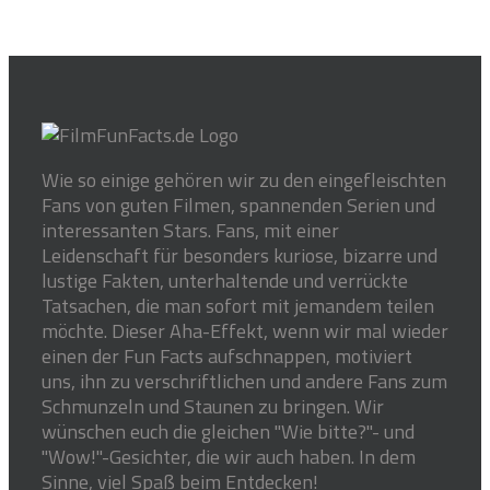
Wie so einige gehören wir zu den eingefleischten
Fans von guten Filmen, spannenden Serien und
interessanten Stars. Fans, mit einer
Leidenschaft für besonders kuriose, bizarre und
lustige Fakten, unterhaltende und verrückte
Tatsachen, die man sofort mit jemandem teilen
möchte. Dieser Aha-Effekt, wenn wir mal wieder
einen der Fun Facts aufschnappen, motiviert
uns, ihn zu verschriftlichen und andere Fans zum
Schmunzeln und Staunen zu bringen. Wir
wünschen euch die gleichen "Wie bitte?"- und
"Wow!"-Gesichter, die wir auch haben. In dem
Sinne, viel Spaß beim Entdecken!