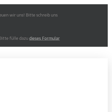
uen wir uns! Bitte schreib uns
Bitte fülle dazu
dieses Formular