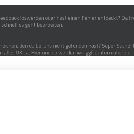
eedback loswerden oder hast einen Fehler entdeckt? Da fre
 schnell es geht bearbeiten.
reichen, den du bei uns nicht gefunden hast? Super Sache! 
n alles OK ist. Hier und da werden wir ggf. umformulieren.