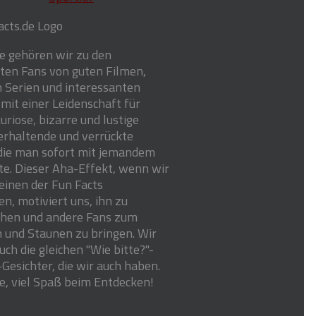
ge gehören wir zu den
hten Fans von guten Filmen,
 Serien und interessanten
 mit einer Leidenschaft für
riose, bizarre und lustige
erhaltende und verrückte
die man sofort mit jemandem
te. Dieser Aha-Effekt, wenn wir
einen der Fun Facts
n, motiviert uns, ihn zu
ichen und andere Fans zum
und Staunen zu bringen. Wir
ch die gleichen "Wie bitte?"-
Gesichter, die wir auch haben.
e, viel Spaß beim Entdecken!