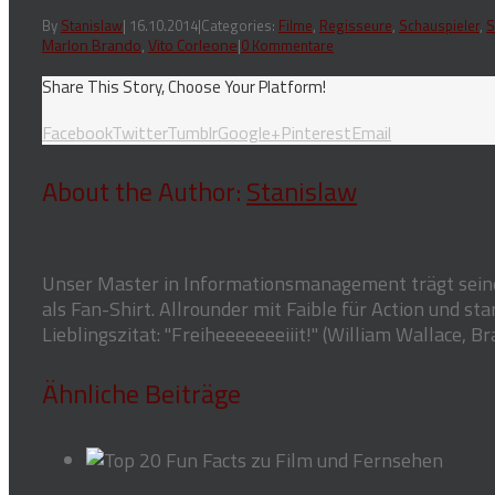
By
Stanislaw
|
16.10.2014
|
Categories:
Filme
,
Regisseure
,
Schauspieler
,
S
Marlon Brando
,
Vito Corleone
|
0 Kommentare
Share This Story, Choose Your Platform!
Facebook
Twitter
Tumblr
Google+
Pinterest
Email
About the Author:
Stanislaw
Unser Master in Informationsmanagement trägt sein
als Fan-Shirt. Allrounder mit Faible für Action und st
Lieblingszitat: "Freiheeeeeeeiiit!" (William Wallace, B
Ähnliche Beiträge