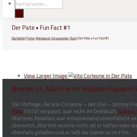
Der Pate • Fun Fact #1
Startseite
/
Filme
,
Regisseure
,
Schauspieler
,
Stars
/
Der Pate • Fun Fact #1
View Larger Image
Brando vs. Martino im Madison Square 
Die Ohrfeige, die Vito Corleone – der Don – Johnny F
Pate
(1972) verpasst, war nicht im Drehbuch.
Marlon 
Martinos Reaktion war entsprechend unverfälscht ve
übersetzt „Martino wusste nicht, ob er lachen oder we
ebenfalls gefallen und er ließ die Szene so im Film.