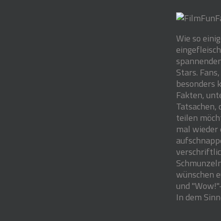
Wie so eini
eingefleisc
spannenden
Stars. Fans,
besonders ku
Fakten, unt
Tatsachen, 
teilen möch
mal wieder 
aufschnappe
verschriftl
Schmunzeln 
wünschen eu
und "Wow!"-
In dem Sinn