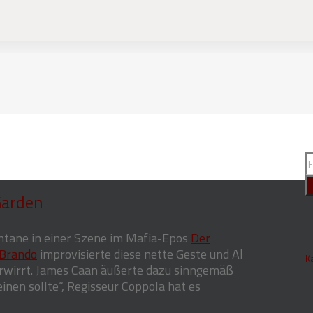
Garden
ontane in einer Szene im Mafia-Epos
Der
Brando
improvisierte diese nette Geste und Al
K
rwirrt. James Caan äußerte dazu sinngemäß
inen sollte“, Regisseur Coppola hat es