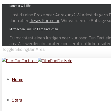
Kontakt & Hilfe
Hast du eine Frage oder Anregung? Würdest du gern F
dann über
dieses Formular
. Wir werden die Anfrage so
Mitmachen und Fun Fact einreichen
Du möchtest einen lustigen oder kuriosen Fun Fact ein
aus. Wir werden ihn prüfen und veröffentlichen, sofer
Toggle SlidingBar Area
Home
Stars