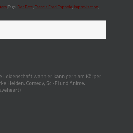
Tags:
Der Pate
,
Francis Ford Coppola
,
Improvisation
,
tars
|
e Leidenschaft wann er kann gern am Körper
arke Helden, Comedy, Sci-Fi und Anime.
raveheart)