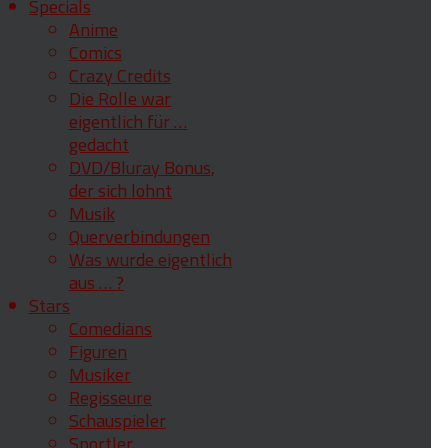
Specials
Anime
Comics
Crazy Credits
Die Rolle war
eigentlich für …
gedacht
DVD/Bluray Bonus,
der sich lohnt
Musik
Querverbindungen
Was wurde eigentlich
aus … ?
Stars
Comedians
Figuren
Musiker
Regisseure
Schauspieler
Sportler